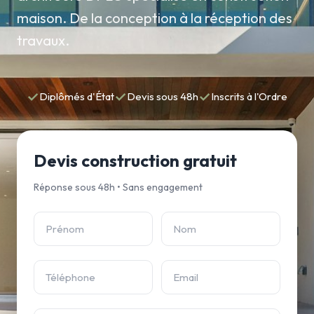
maison. De la conception à la réception des
travaux.
✓
✓
✓
Diplômés d'État
Devis sous 48h
Inscrits à l'Ordre
Devis construction gratuit
Réponse sous 48h • Sans engagement