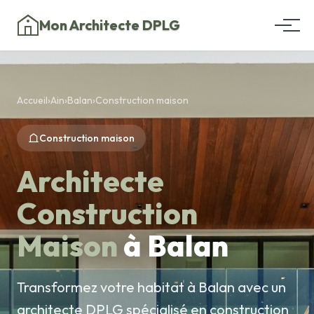
Mon Architecte DPLG
Accueil
›
Ain
›
Balan
›
Construction maison
Construction maison
Architecte
Construction
Maison
à Balan
Transformez votre habitat à Balan avec un
architecte DPLG spécialisé en construction