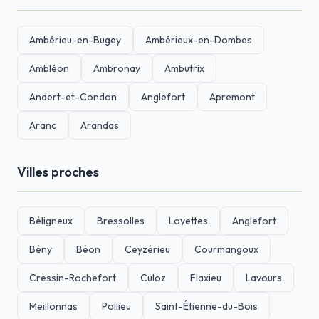
Ambérieu-en-Bugey
Ambérieux-en-Dombes
Ambléon
Ambronay
Ambutrix
Andert-et-Condon
Anglefort
Apremont
Aranc
Arandas
Villes proches
Béligneux
Bressolles
Loyettes
Anglefort
Bény
Béon
Ceyzérieu
Courmangoux
Cressin-Rochefort
Culoz
Flaxieu
Lavours
Meillonnas
Pollieu
Saint-Étienne-du-Bois