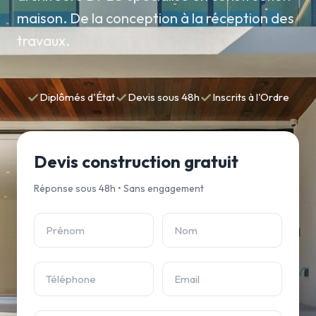
maison. De la conception à la réception des
travaux.
✓
✓
✓
Diplômés d'État
Devis sous 48h
Inscrits à l'Ordre
Devis construction gratuit
Réponse sous 48h • Sans engagement