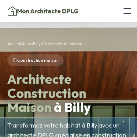
Mon Architecte DPLG
Accueil
›
Allier
›
Billy
›
Construction maison
Construction maison
Architecte
Construction
Maison
à Billy
Transformez votre habitat à Billy avec un
architecte DPLG spécialisé en construction