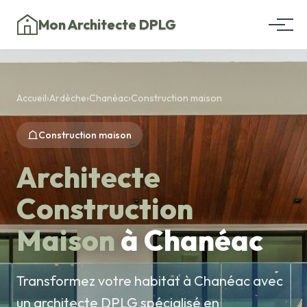
Mon Architecte DPLG
Accueil
›
Ardèche
›
Chanéac
›
Construction maison
Construction maison
Architecte
Construction
Maison
à Chanéac
Transformez votre habitat à Chanéac avec
un architecte DPLG spécialisé en