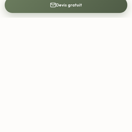
Devis gratuit
Mon Architecte DPLG
Trouvez votre architecte DPLG partout en
France. Construction, rénovation, permis de
construire.
contact@mon-architecte-dplg.fr
Services
Rénovation
Construction maison
Extension