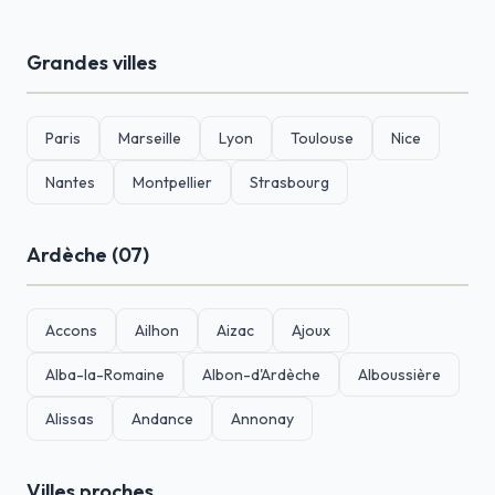
Grandes villes
Paris
Marseille
Lyon
Toulouse
Nice
Nantes
Montpellier
Strasbourg
Ardèche (07)
Accons
Ailhon
Aizac
Ajoux
Alba-la-Romaine
Albon-d'Ardèche
Alboussière
Alissas
Andance
Annonay
Villes proches