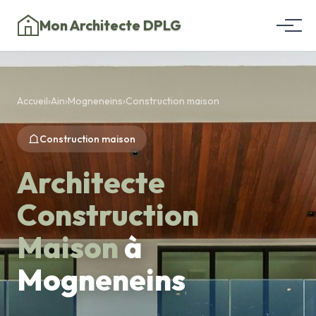
Mon Architecte DPLG
Accueil
›
Ain
›
Mogneneins
›
Construction maison
Construction maison
Architecte
Construction
Maison
à
Mogneneins