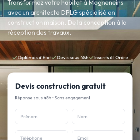
Transformez votre habitat à Mogneneins
avec un architecte DPLG spécialisé en
construction maison. De la conception à la
réception des travaux.
✓
✓
✓
Diplômés d'État
Devis sous 48h
Inscrits à l'Ordre
Devis construction gratuit
Réponse sous 48h • Sans engagement