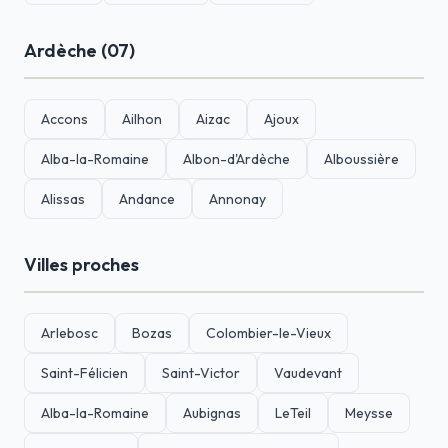
Ardèche (07)
Accons
Ailhon
Aizac
Ajoux
Alba-la-Romaine
Albon-d'Ardèche
Alboussière
Alissas
Andance
Annonay
Villes proches
Arlebosc
Bozas
Colombier-le-Vieux
Saint-Félicien
Saint-Victor
Vaudevant
Alba-la-Romaine
Aubignas
LeTeil
Meysse