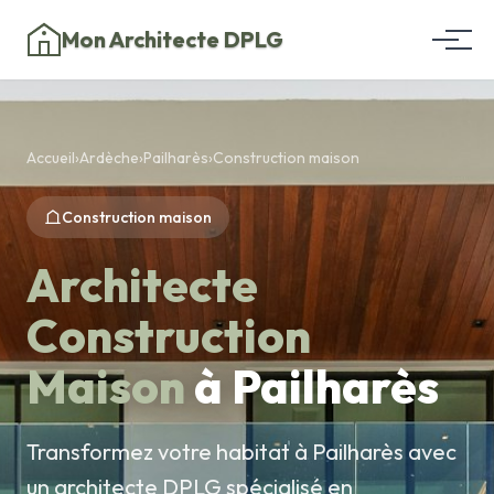
Mon Architecte DPLG
Accueil
›
Ardèche
›
Pailharès
›
Construction maison
Construction maison
Architecte
Construction
Maison
à Pailharès
Transformez votre habitat à Pailharès avec
un architecte DPLG spécialisé en