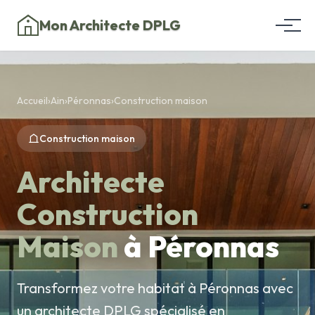
Mon Architecte DPLG
Accueil
›
Ain
›
Péronnas
›
Construction maison
Construction maison
Architecte
Construction
Maison
à Péronnas
Transformez votre habitat à Péronnas avec
un architecte DPLG spécialisé en