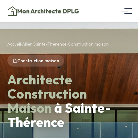
Mon Architecte DPLG
Accueil
›
Allier
›
Sainte-Thérence
›
Construction maison
Construction maison
Architecte
Construction
Maison
à Sainte-
Thérence