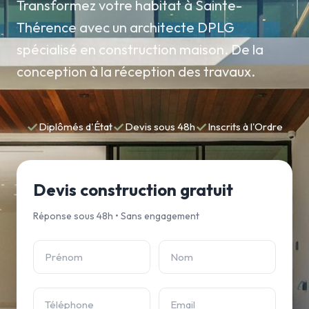
Transformez votre habitat à Sainte-
Thérence avec un architecte DPLG
spécialisé en construction maison. De la
conception à la réception des travaux.
✓
✓
✓
Diplômés d'État
Devis sous 48h
Inscrits à l'Ordre
Devis construction gratuit
Réponse sous 48h • Sans engagement