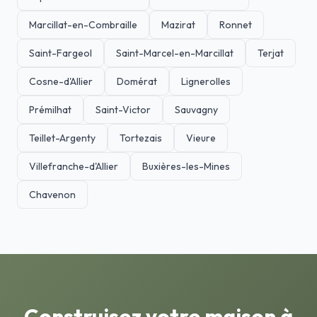
Marcillat-en-Combraille
Mazirat
Ronnet
Saint-Fargeol
Saint-Marcel-en-Marcillat
Terjat
Cosne-d'Allier
Domérat
Lignerolles
Prémilhat
Saint-Victor
Sauvagny
Teillet-Argenty
Tortezais
Vieure
Villefranche-d'Allier
Buxières-les-Mines
Chavenon
Construisez votre maison à