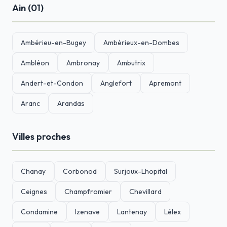
Ain (01)
Ambérieu-en-Bugey
Ambérieux-en-Dombes
Ambléon
Ambronay
Ambutrix
Andert-et-Condon
Anglefort
Apremont
Aranc
Arandas
Villes proches
Chanay
Corbonod
Surjoux-Lhopital
Ceignes
Champfromier
Chevillard
Condamine
Izenave
Lantenay
Lélex