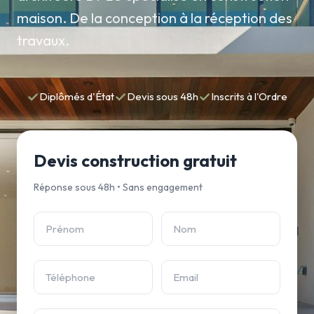
maison. De la conception à la réception des
travaux.
✓
✓
✓
Diplômés d'État
Devis sous 48h
Inscrits à l'Ordre
Devis construction gratuit
Réponse sous 48h • Sans engagement