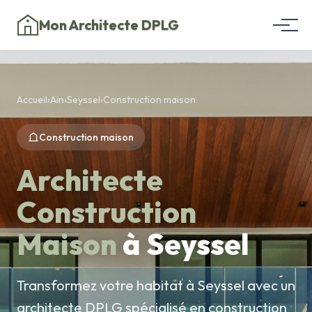
Mon Architecte DPLG
Accueil
›
Ain
›
Seyssel
›
Construction maison
Construction maison
Architecte
Construction
Maison
à Seyssel
Transformez votre habitat à Seyssel avec un
architecte DPLG spécialisé en construction