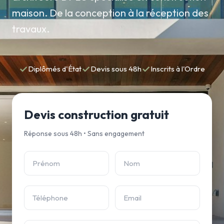
maison. De la conception à la réception des
travaux.
✓
✓
✓
Diplômés d'État
Devis sous 48h
Inscrits à l'Ordre
Devis construction gratuit
Réponse sous 48h • Sans engagement