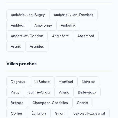
Ambérieu-en-Bugey
Ambérieux-en-Dombes
Ambléon
Ambronay
Ambutrix
Andert-et-Condon
Anglefort
Apremont
Aranc
Arandas
Villes proches
Dagneux
LaBoisse
Montluel
Niévroz
Pizay
Sainte-Croix
Aranc
Belleydoux
Brénod
Champdor-Corcelles
Charix
Corlier
Échallon
Giron
LePoizat-Lalleyriat