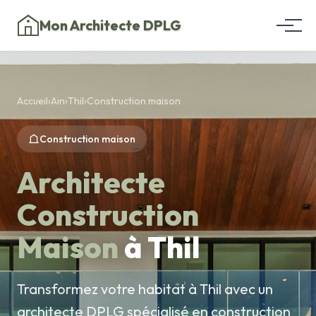
Mon Architecte DPLG
Accueil
›
Ain
›
Thil
›
Construction maison
Construction maison
Architecte
Construction
Maison
à Thil
Transformez votre habitat à Thil avec un
architecte DPLG spécialisé en construction