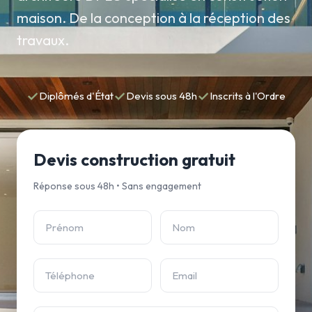
maison. De la conception à la réception des
travaux.
✓
✓
✓
Diplômés d'État
Devis sous 48h
Inscrits à l'Ordre
Devis construction gratuit
Réponse sous 48h • Sans engagement