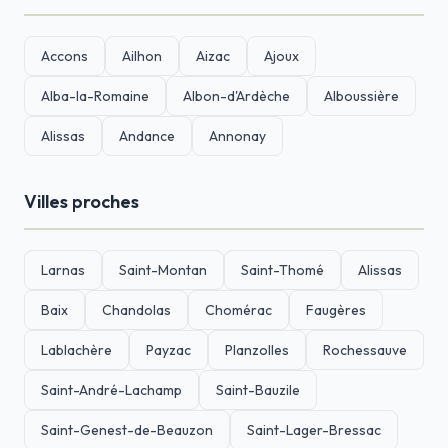
Accons
Ailhon
Aizac
Ajoux
Alba-la-Romaine
Albon-d'Ardèche
Alboussière
Alissas
Andance
Annonay
Villes proches
Larnas
Saint-Montan
Saint-Thomé
Alissas
Baix
Chandolas
Chomérac
Faugères
Lablachère
Payzac
Planzolles
Rochessauve
Saint-André-Lachamp
Saint-Bauzile
Saint-Genest-de-Beauzon
Saint-Lager-Bressac