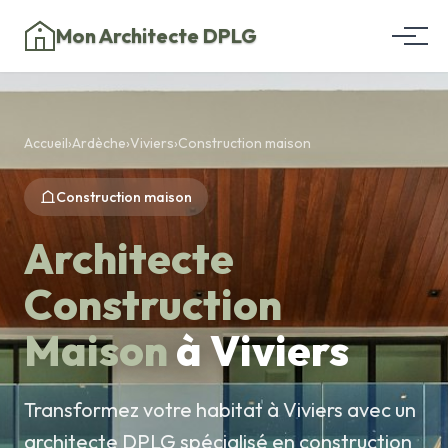
Mon Architecte DPLG
Accueil
›
Ardèche
›
Viviers
›
Construction maison
Construction maison
Architecte
Construction
Maison
à Viviers
Transformez votre habitat à Viviers avec un
architecte DPLG spécialisé en construction