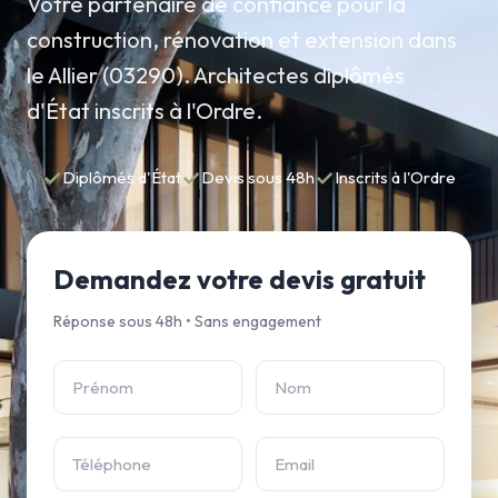
Votre partenaire de confiance pour la
construction, rénovation et extension dans
le Allier (03290). Architectes diplômés
d'État inscrits à l'Ordre.
✓
✓
✓
Diplômés d'État
Devis sous 48h
Inscrits à l'Ordre
Demandez votre devis gratuit
Réponse sous 48h • Sans engagement