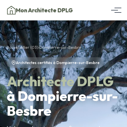
Mon Architecte DPLG
Accueil
›
Allier (03)
›
Dompierre-sur-Besbre
Architectes certifiés à Dompierre-sur-Besbre
Architecte DPLG
à Dompierre-sur-
Besbre