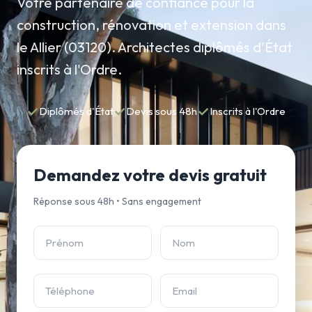
Votre partenaire de confiance pour la
construction, rénovation et extension dans
le Allier (03120). Architectes diplômés d'État
inscrits à l'Ordre.
✓
✓
✓
Diplômés d'État
Devis sous 48h
Inscrits à l'Ordre
Demandez votre devis gratuit
Réponse sous 48h • Sans engagement