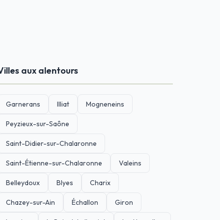
Villes aux alentours
Garnerans
Illiat
Mogneneins
Peyzieux-sur-Saône
Saint-Didier-sur-Chalaronne
Saint-Étienne-sur-Chalaronne
Valeins
Belleydoux
Blyes
Charix
Chazey-sur-Ain
Échallon
Giron