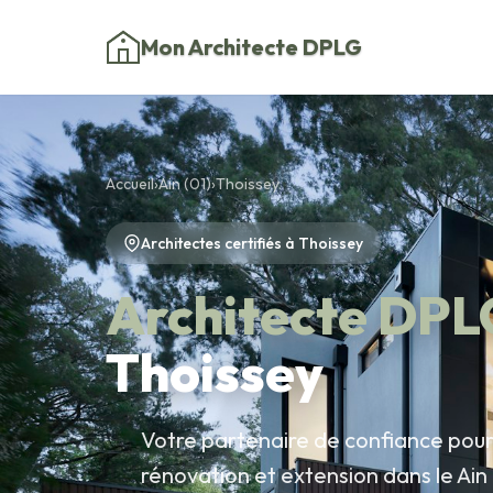
Mon Architecte DPLG
Accueil
›
Ain (01)
›
Thoissey
Architectes certifiés à Thoissey
Architecte DPL
Thoissey
Votre partenaire de confiance pour 
rénovation et extension dans le Ain 