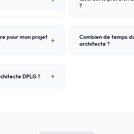
?
ire pour mon projet
Combien de temps dur
+
architecte ?
+
rchitecte DPLG ?