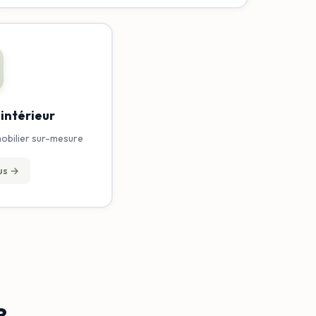
ntérieur
mobilier sur-mesure
lus →