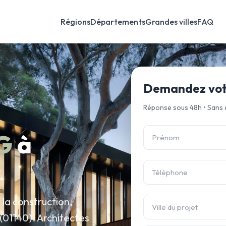
Régions
Départements
Grandes villes
FAQ
Demandez votr
Réponse sous 48h • Sans
G
à
la construction,
(01140). Architectes