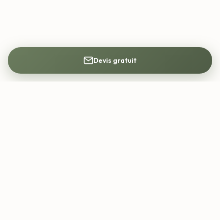
Devis gratuit
Mon Architecte DPLG
Trouvez votre architecte DPLG partout en
France. Construction, rénovation, permis de
construire.
contact@mon-architecte-dplg.fr
Services