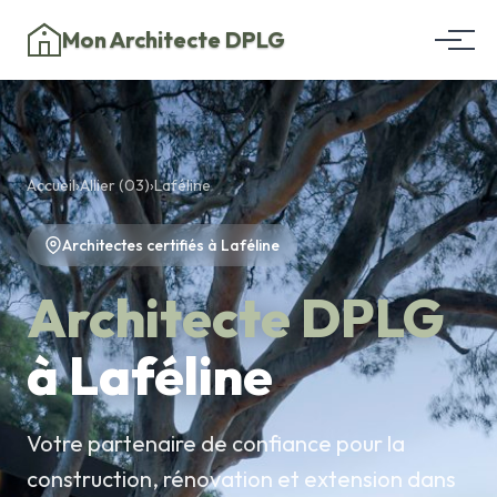
Mon Architecte DPLG
Accueil
›
Allier (03)
›
Laféline
Architectes certifiés à Laféline
Architecte DPLG
à Laféline
Votre partenaire de confiance pour la
construction, rénovation et extension dans