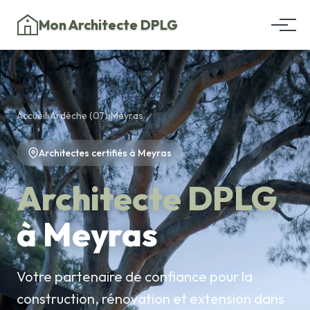
Mon Architecte DPLG
Accueil
›
Ardèche (07)
›
Meyras
Architectes certifiés à Meyras
Architecte DPLG
à Meyras
Votre partenaire de confiance pour la
construction, rénovation et extension dans