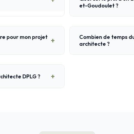
et-Goudoulet ?
ire pour mon projet
Combien de temps dur
+
architecte ?
+
rchitecte DPLG ?