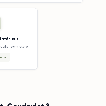
ntérieur
mobilier sur-mesure
lus →