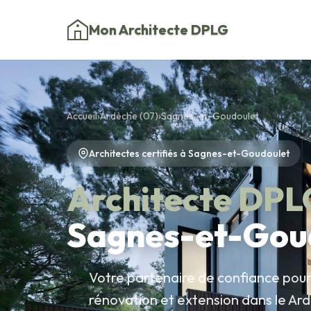
Mon Architecte DPLG
Accueil
›
Ardèche (07)
›
Sagnes-et-Goudoulet
Architectes certifiés à Sagnes-et-Goudoulet
Architecte DPL
Sagnes-et-Gou
Votre partenaire de confiance pour 
rénovation et extension dans le Ar