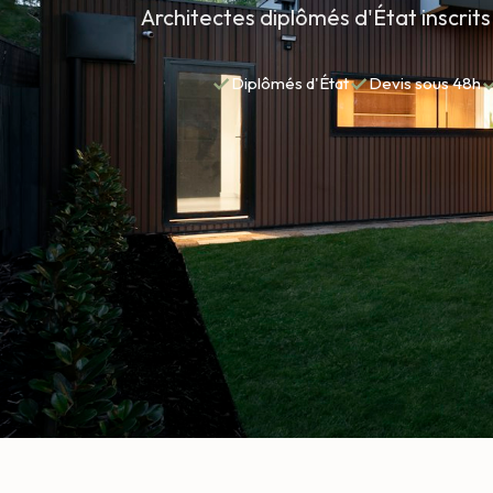
Architectes diplômés d'État inscrits 
✓
✓
Diplômés d'État
Devis sous 48h