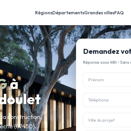
Régions
Départements
Grandes villes
FAQ
Demandez votr
Réponse sous 48h • Sans
G
à
doulet
la construction,
dèche (07450).